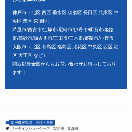
神戸市（北区 西区 垂水区 須磨区 長田区 兵庫区 中
央区 灘区 東灘区）
芦屋市/西宮市/宝塚市/尼崎市/伊丹市/明石市/姫路
市/高砂市/加古川市/三田市/三木市/姫路市/小野市
大阪市（北区 都島区 福島区 此花区 中央区 西区 港
区 大正区 など）
関西以外全国からもお問い合わせお待ちしており
ます！
厨房機器買取
実績・事例
リーチインショーケース
製氷機
食洗機