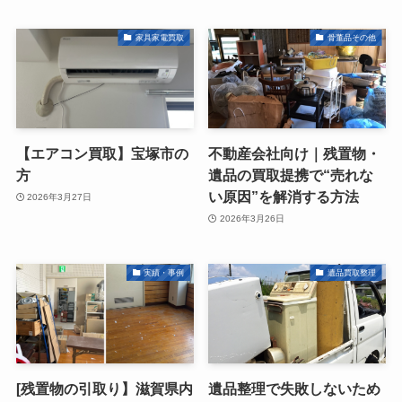
家具家電買取
骨董品その他
【エアコン買取】宝塚市の
不動産会社向け｜残置物・
方
遺品の買取提携で“売れな
い原因”を解消する方法
2026年3月27日
2026年3月26日
実績・事例
遺品買取整理
[残置物の引取り】滋賀県内
遺品整理で失敗しないため