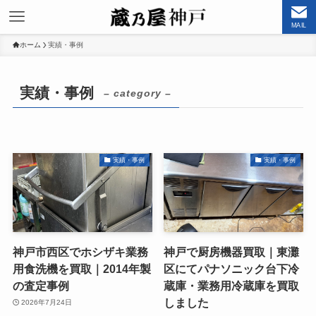
MAIL
ホーム
実績・事例
実績・事例
– category –
実績・事例
実績・事例
神戸市西区でホシザキ業務
神戸で厨房機器買取｜東灘
用食洗機を買取｜2014年製
区にてパナソニック台下冷
の査定事例
蔵庫・業務用冷蔵庫を買取
しました
2026年7月24日