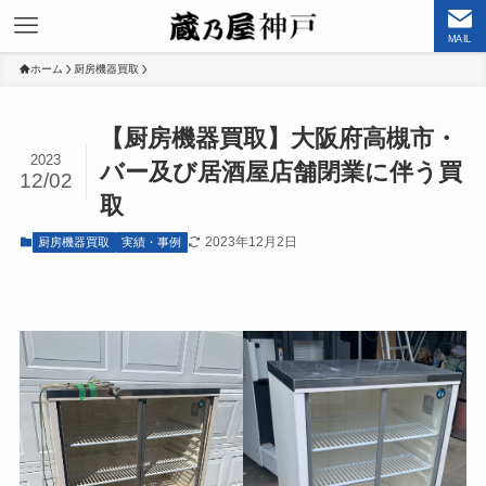
MAIL
ホーム
厨房機器買取
【厨房機器買取】大阪府高槻市・
2023
バー及び居酒屋店舗閉業に伴う買
12/02
取
2023年12月2日
厨房機器買取
実績・事例