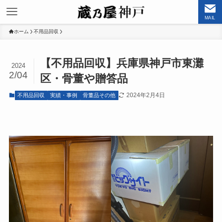
MAIL
ホーム
不用品回収
【不用品回収】兵庫県神戸市東灘
2024
2/04
区・骨董や贈答品
2024年2月4日
不用品回収
実績・事例
骨董品その他