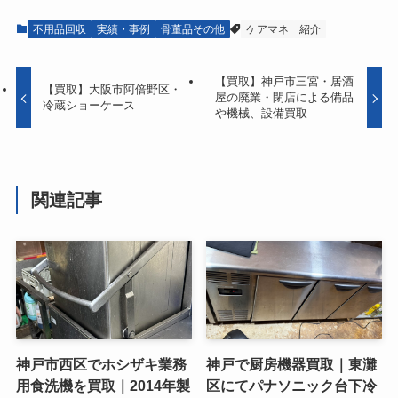
不用品回収
実績・事例
骨董品その他
ケアマネ
紹介
【買取】神戸市三宮・居酒
【買取】大阪市阿倍野区・
屋の廃業・閉店による備品
冷蔵ショーケース
や機械、設備買取
関連記事
神戸市西区でホシザキ業務
神戸で厨房機器買取｜東灘
用食洗機を買取｜2014年製
区にてパナソニック台下冷