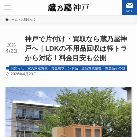
MAIL
ホーム
お知らせ
神戸で片付け・買取なら蔵乃屋神
2026
戸へ｜LDKの不用品回収は軽トラ
4/23
から対応！料金目安も公開
お知らせ
家具家電買取
貴金属ブランド品
遺品買取整理
骨董品その他
2026年4月23日