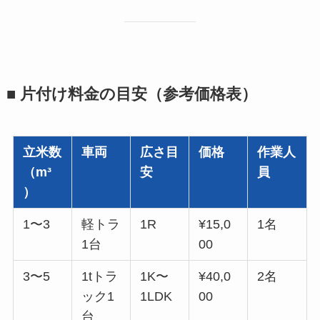
■ 片付け料金の目安（参考価格表）
立米数
車両
広さ目
価格
作業人
（m³
安
員
）
1〜3
軽トラ
1R
¥15,0
1名
1台
00
3〜5
1tトラ
1K〜
¥40,0
2名
ック1
1LDK
00
台